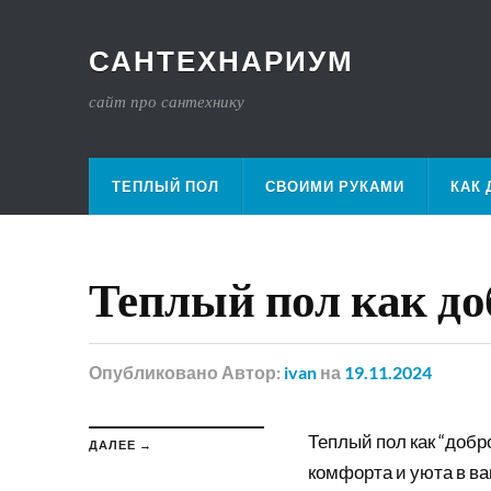
САНТЕХНАРИУМ
сайт про сантехнику
ТЕПЛЫЙ ПОЛ
СВОИМИ РУКАМИ
КАК 
Теплый пол как до
Опубликовано
Автор:
ivan
на
19.11.2024
Теплый пол как “добр
ДАЛЕЕ →
комфорта и уюта в в