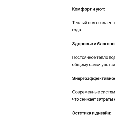
Комфорт и уют
:
Теплый пол создает 
года.
Здоровье и благоп
Постоянное тепло по
общему самочувстви
Энергоэффективно
Современные системы
что снижает затраты 
Эстетика и дизайн
: