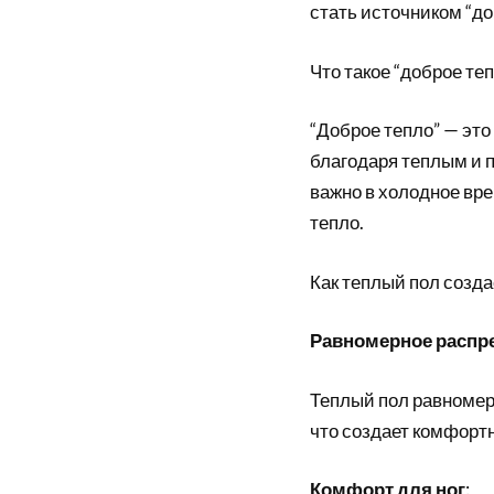
стать источником “до
Что такое “доброе теп
“Доброе тепло” — это
благодаря теплым и 
важно в холодное вре
тепло.
Как теплый пол созда
Равномерное распр
Теплый пол равномер
что создает комфорт
Комфорт для ног
: