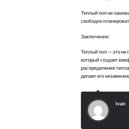
Теплый пол не занима
свободно планироват
Заключение:
Теплый пол — это не 
который создает ком
распределение тепла,
делает его незамени
ivan