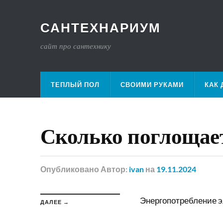
САНТЕХНАРИУМ
сайт про сантехнику
ТЕПЛЫЙ ПОЛ
СВОИМИ РУКАМИ
КАК 
Сколько поглощает
Опубликовано
Автор:
ivan
на
19.11.2024
Энергопотребление э
ДАЛЕЕ →