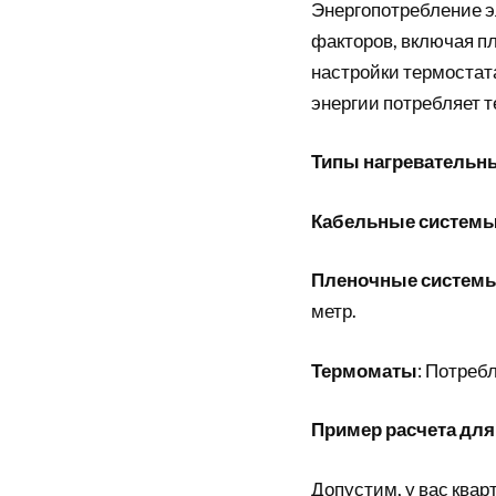
Энергопотребление эл
факторов, включая п
настройки термостата
энергии потребляет т
Типы нагревательн
Кабельные систем
Пленочные систем
метр.
Термоматы
: Потреб
Пример расчета для
Допустим, у вас ква