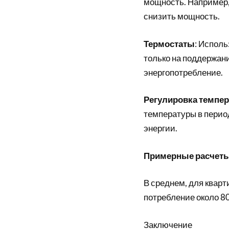
мощность. Например,
снизить мощность.
Термостаты
: Испол
только на поддержан
энергопотребление.
Регулировка темпе
температуры в перио
энергии.
Примерные расчет
В среднем, для квар
потребление около 80
Заключение