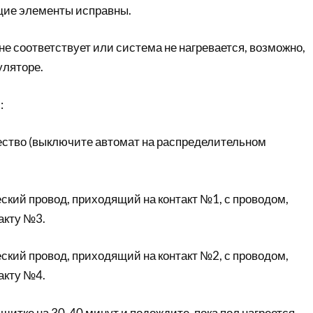
щие элементы исправны.
е соответствует или система не нагревается, возможно,
уляторе.
ю
:
ство (выключите автомат на распределительном
ский провод, приходящий на контакт №1, с проводом,
акту №3.
ский провод, приходящий на контакт №2, с проводом,
акту №4.
щитке на 30-40 минут и подождите, пока пол нагреется.