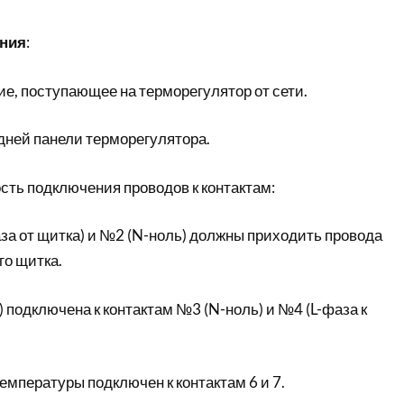
ния
:
е, поступающее на терморегулятор от сети.
дней панели терморегулятора.
сть подключения проводов к контактам:
за от щитка) и №2 (N-ноль) должны приходить провода
го щитка.
) подключена к контактам №3 (N-ноль) и №4 (L-фаза к
мпературы подключен к контактам 6 и 7.