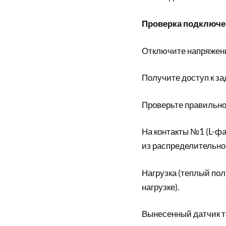
Проверка подключе
Отключите напряжени
Получите доступ к за
Проверьте правильно
На контакты №1 (L-фа
из распределительно
Нагрузка (теплый пол
нагрузке).
Вынесенный датчик те