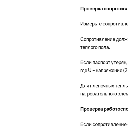
Проверка сопротив
Измерьте сопротивле
Сопротивление должн
теплого пола.
Если паспорт утерян
где U – напряжение (2
Для пленочных теплы
нагревательного эле
Проверка работосп
Если сопротивление 