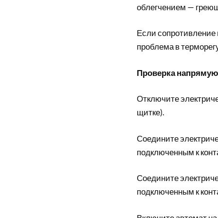
облегчением — грею
Если сопротивление н
проблема в терморег
Проверка напряму
Отключите электриче
щитке).
Соедините электриче
подключенным к конт
Соедините электриче
подключенным к конт
Включите автомат на 