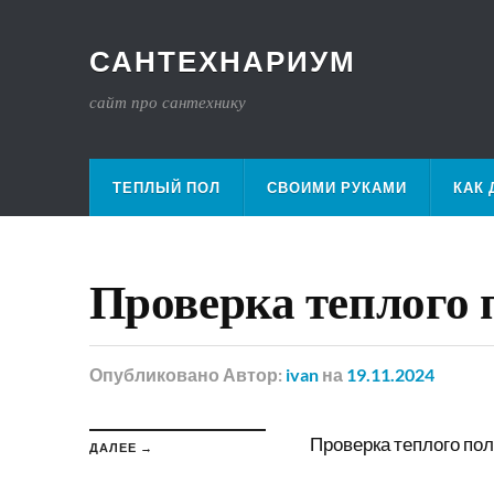
САНТЕХНАРИУМ
сайт про сантехнику
ТЕПЛЫЙ ПОЛ
СВОИМИ РУКАМИ
КАК 
Проверка теплого 
Опубликовано
Автор:
ivan
на
19.11.2024
Проверка теплого по
ДАЛЕЕ →