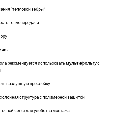
ания “тепловой зебры”
сть теплопередачи
бору
ния:
пола рекомендуется использовать
мультифольгу
с
м
еть воздушную прослойку
хслойная структура с полимерной защитой
точной сетки для удобства монтажа