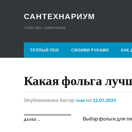
САНТЕХНАРИУМ
сайт про сантехнику
ТЕПЛЫЙ ПОЛ
СВОИМИ РУКАМИ
КАК 
Какая фольга лучш
Опубликовано
Автор:
ivan
на
12.07.2025
Выбор фольги для т
ДАЛЕЕ →