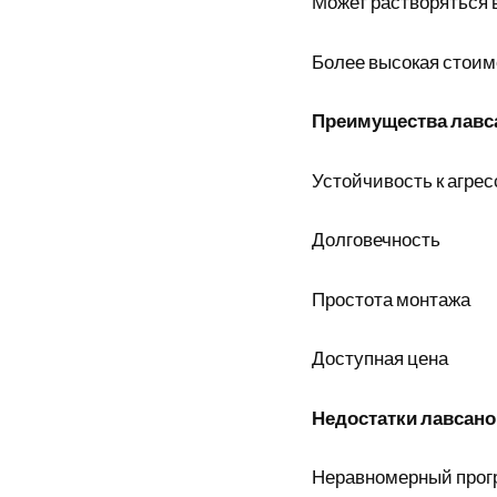
Может растворяться 
Более высокая стоим
Преимущества лавс
Устойчивость к агре
Долговечность
Простота монтажа
Доступная цена
Недостатки лавсано
Неравномерный прог