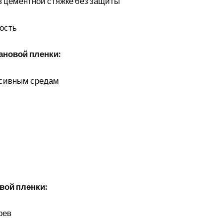
в цементной стяжке без защиты
ость
ановой пленки:
ссивным средам
вой пленки:
рев