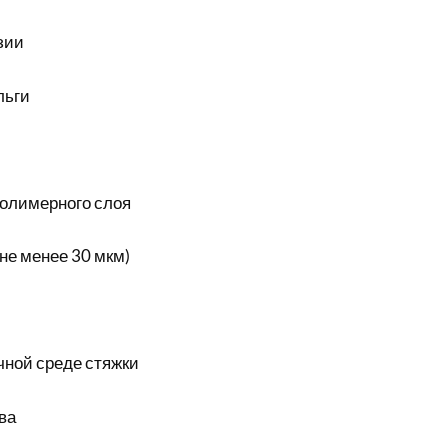
зии
льги
:
олимерного слоя
не менее 30 мкм)
чной среде стяжки
ва