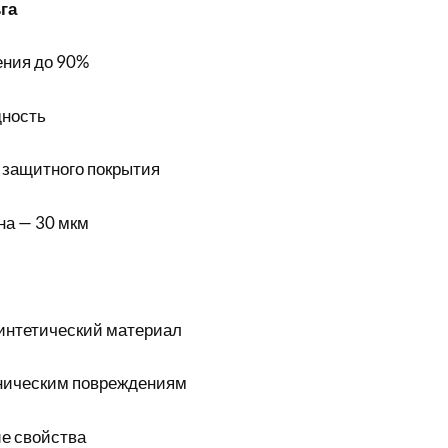
га
ния до 90%
дность
 защитного покрытия
а — 30 мкм
интетический материал
аническим повреждениям
е свойства