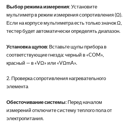
Выбор режима измерения
: Установите
мультиметр в режим измерения сопротивления (Ω).
Если на корпусе мультиметра есть только значок Ω,
тестер будет автоматически определять диапазон.
Установка щупов
: Вставьте щупы прибора в
соответствующие гнезда: черный в «COM»,
красный — в «VΩ» или «VΩmA».
2. Проверка сопротивления нагревательного
элемента
Обесточивание системы
: Перед началом
измерений отключите систему теплого пола от
электропитания.