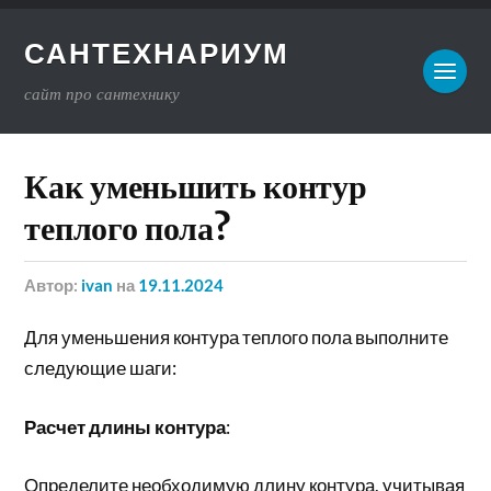
САНТЕХНАРИУМ
сайт про сантехнику
Как уменьшить контур
теплого пола?
Автор:
ivan
на
19.11.2024
Для уменьшения контура теплого пола выполните
следующие шаги:
Расчет длины контура
:
Определите необходимую длину контура, учитывая