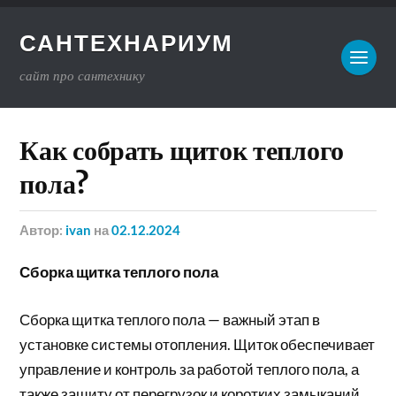
САНТЕХНАРИУМ
сайт про сантехнику
Как собрать щиток теплого
пола?
Автор:
ivan
на
02.12.2024
Сборка щитка теплого пола
Сборка щитка теплого пола — важный этап в
установке системы отопления. Щиток обеспечивает
управление и контроль за работой теплого пола, а
также защиту от перегрузок и коротких замыканий.