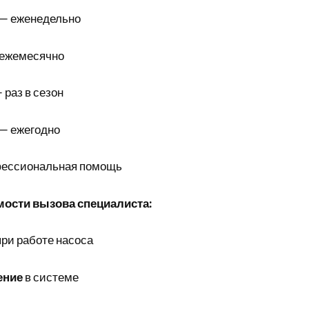
— еженедельно
ежемесячно
 раз в сезон
— ежегодно
офессиональная помощь
ости вызова специалиста:
ри работе насоса
ение
в системе