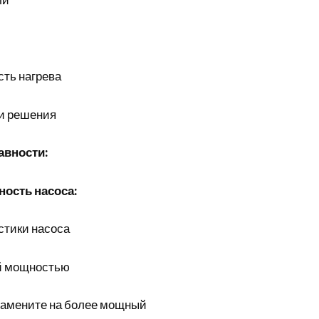
ть нагрева
и решения
авности:
ость насоса:
стики насоса
ой мощностью
замените на более мощный