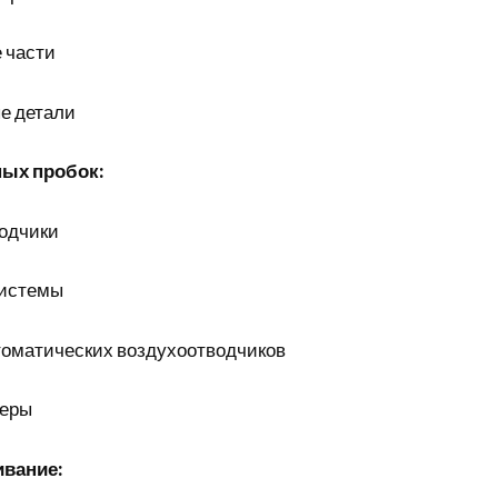
 части
е детали
ных пробок:
одчики
системы
томатических воздухоотводчиков
меры
ивание: