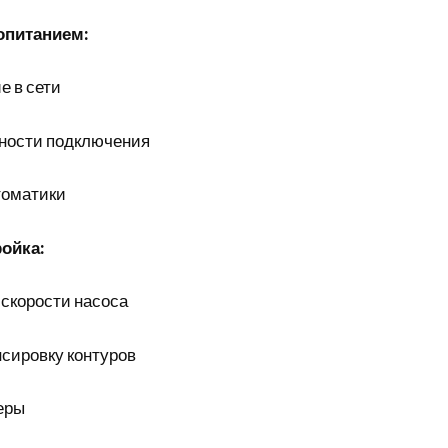
опитанием:
е в сети
ности подключения
томатики
ойка:
 скорости насоса
сировку контуров
еры