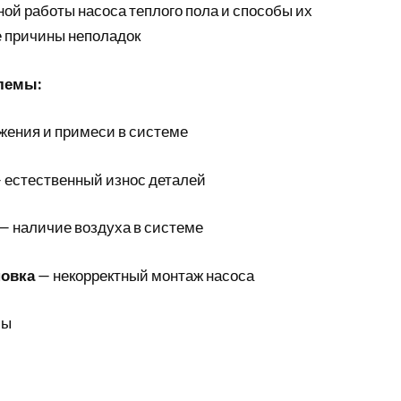
ой работы насоса теплого пола и способы их
 причины неполадок
лемы:
жения и примеси в системе
 естественный износ деталей
— наличие воздуха в системе
новка
— некорректный монтаж насоса
мы