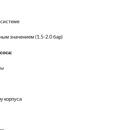
 системе
ым значением (1.5-2.0 бар)
соса:
ты
у корпуса
ли